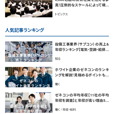
真！圧倒的なスケールによって現場
経験者が得られる3つのメリット
トピックス
人気記事ランキング
設備工事業界（サブコン）の売上&
年収ランキング【電気・空調・給排水
衛生設備ジャンル別】今後の動向・
知る
市場規模も解説
ホワイト企業のゼネコンのランキ
ングを解説！見極めるポイントも紹
介【最新版】
働く
ゼネコンの平均年収【11社の平均
年収を調査】と年収が高い理由5選
｜年収UP法も紹介
働く / 年収・給料