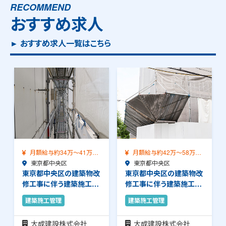
RECOMMEND
おすすめ求人
► おすすめ求人一覧はこちら
月額給与約34万～41万
月額給与約42万～58万
（前職給与保証）…
東京都中央区
（前職給与保証）…
東京都中央区
東京都中央区の建築物改
東京都中央区の建築物改
修工事に伴う建築施工管
修工事に伴う建築施工管
理のお仕事です。…
理のお仕事です。…
建築施工管理
建築施工管理
大成建設株式会社
大成建設株式会社