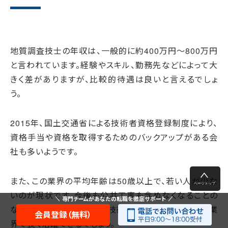
地質調査技士の年収は、一般的に約400万円～800万円
と言われています。経験やスキル、勤務先などによって大
きく差がありますが、比較的待遇は良いと言えるでしょ
う。
2015年、国土交通省による技術者資格登録制度により、
資格手当や資格を取得するためのバックアップがある会
社も多いようです。
また、この業界の平均年齢は50歳以上で、若い人が少な
いのが現状です。今後も公共工事も含めなくなることの
専門チームがあなたの転職を徹底サポート
ない仕事であることから、技術・資格を身につければ業
会員登録（無料）
界で長く活躍できるでしょう。