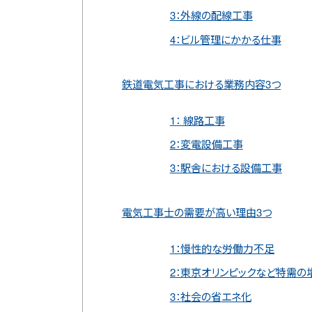
3：外線の配線工事
4：ビル管理にかかる仕事
鉄道電気工事における業務内容3つ
1： 線路工事
2：変電設備工事
3：駅舎における設備工事
電気工事士の需要が高い理由3つ
1：慢性的な労働力不足
2：東京オリンピックなど特需の
3：社会の省エネ化