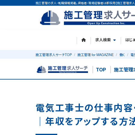
施工管理の求人・転職情報掲載。資格者・現場経験者は即採用【施工管理求人
求人検索
はじ
施工管理求人サーチTOP
施工管理 for MAGAZINE
働く
電
TOP
施工管理
電気工事士の仕事内容
｜年収をアップする方