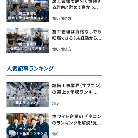
施工管理を辞めて後悔す
る理由と辞めて良かったと
感じる理由は？【後悔しな
働く / 働き方
い転職のコツをプロが解
説】
施工管理は資格なしでも
転職できる？未経験から始
めるキャリアパス
働く / 働き方
人気記事ランキング
設備工事業界（サブコン）
の売上&年収ランキング
【電気・空調・給排水衛生
知る
設備ジャンル別】今後の動
向・市場規模も解説
ホワイト企業のゼネコン
のランキングを解説！見極
めるポイントも紹介【最新
働く
版】