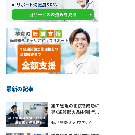
最新の記事
施工管理の面接を成功に
導く逆質問の具体例【年間
2700名以上の施工管理を
働く / 転職・キャリアアップ
採用するプロが解説】