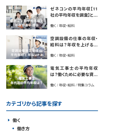
ゼネコンの平均年収【11
社の平均年収を調査】と年
収が高い理由5選｜年収U
働く / 年収・給料
P法も紹介
空調設備の仕事の年収・
給料は？年収を上げる方
法や将来性も解説
働く / 年収・給料
電気工事士の平均年収
は？働くために必要な資格
や年収アップ方法も紹介
働く / 年収・給料 / 特集コラム
カテゴリから記事を探す
働く
働き方