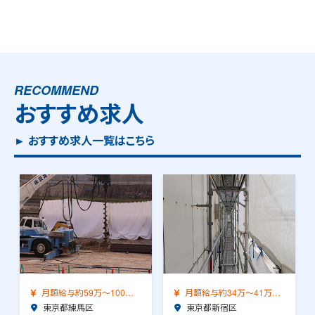
RECOMMEND
おすすめ求人
► おすすめ求人一覧はこちら
万
月額給与約34万～41万
月額給与約42万～58万
（前職給与保証）…
東京都新宿区
（前職給与保証）…
東京都新宿区