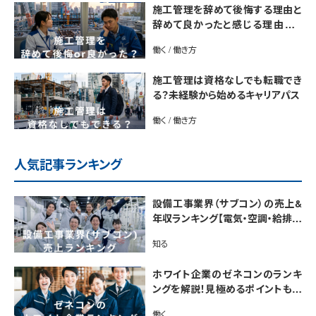
施工管理を辞めて後悔する理由と
辞めて良かったと感じる理由は？
【後悔しない転職のコツをプロが解
働く / 働き方
説】
施工管理は資格なしでも転職でき
る？未経験から始めるキャリアパス
働く / 働き方
人気記事ランキング
設備工事業界（サブコン）の売上&
年収ランキング【電気・空調・給排水
衛生設備ジャンル別】今後の動向・
知る
市場規模も解説
ホワイト企業のゼネコンのランキ
ングを解説！見極めるポイントも紹
介【最新版】
働く