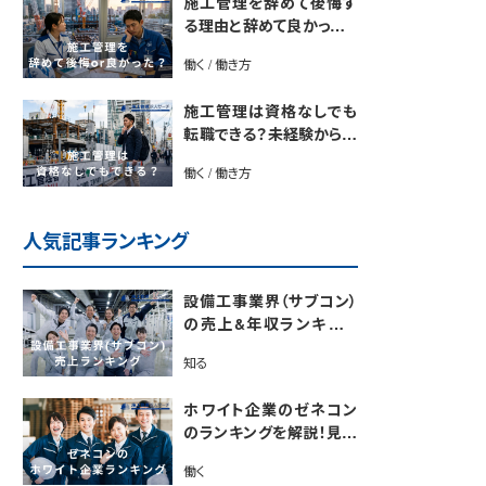
施工管理を辞めて後悔す
る理由と辞めて良かったと
感じる理由は？【後悔しな
働く / 働き方
い転職のコツをプロが解
説】
施工管理は資格なしでも
転職できる？未経験から始
めるキャリアパス
働く / 働き方
人気記事ランキング
設備工事業界（サブコン）
の売上&年収ランキング
【電気・空調・給排水衛生
知る
設備ジャンル別】今後の動
向・市場規模も解説
ホワイト企業のゼネコン
のランキングを解説！見極
めるポイントも紹介【最新
働く
版】