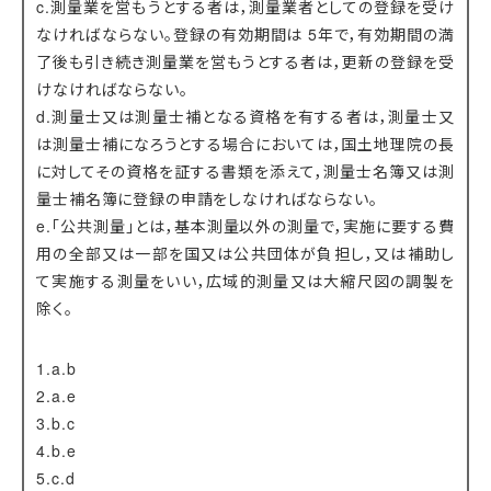
c.測量業を営もうとする者は，測量業者としての登録を受け
なければならない。登録の有効期間は 5年で，有効期間の満
了後も引き続き測量業を営もうとする者は，更新の登録を受
けなければならない。
d.測量士又は測量士補となる資格を有する者は，測量士又
は測量士補になろうとする場合においては，国土地理院の長
に対してその資格を証する書類を添えて，測量士名簿又は測
量士補名簿に登録の申請をしなければならない。
e.「公共測量」とは，基本測量以外の測量で，実施に要する費
用の全部又は一部を国又は公共団体が負担し，又は補助し
て実施する測量をいい，広域的測量又は大縮尺図の調製を
除く。
1.a.b
2.a.e
3.b.c
4.b.e
5.c.d