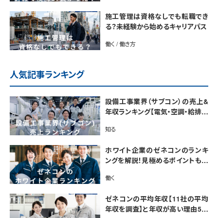
施工管理は資格なしでも転職でき
る？未経験から始めるキャリアパス
働く / 働き方
人気記事ランキング
設備工事業界（サブコン）の売上&
年収ランキング【電気・空調・給排水
衛生設備ジャンル別】今後の動向・
知る
市場規模も解説
ホワイト企業のゼネコンのランキ
ングを解説！見極めるポイントも紹
介【最新版】
働く
ゼネコンの平均年収【11社の平均
年収を調査】と年収が高い理由5選