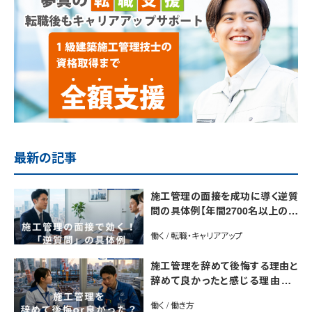
最新の記事
施工管理の面接を成功に導く逆質
問の具体例【年間2700名以上の施
工管理を採用するプロが解説】
働く / 転職・キャリアアップ
施工管理を辞めて後悔する理由と
辞めて良かったと感じる理由は？
【後悔しない転職のコツをプロが解
働く / 働き方
説】