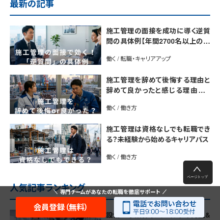
最新の記事
施工管理の面接を成功に導く逆質
問の具体例【年間2700名以上の施
工管理を採用するプロが解説】
働く / 転職・キャリアアップ
施工管理を辞めて後悔する理由と
辞めて良かったと感じる理由は？
【後悔しない転職のコツをプロが解
働く / 働き方
説】
施工管理は資格なしでも転職でき
る？未経験から始めるキャリアパス
働く / 働き方
人気記事ランキング
専門チームがあなたの転職を徹底サポート
会員登録（無料）
設備工事業界（サブコン）の売上&