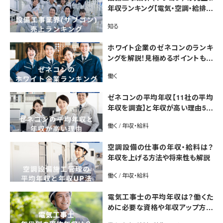
年収ランキング【電気・空調・給排水
衛生設備ジャンル別】今後の動向・
知る
市場規模も解説
ホワイト企業のゼネコンのランキ
ングを解説！見極めるポイントも紹
介【最新版】
働く
ゼネコンの平均年収【11社の平均
年収を調査】と年収が高い理由5選
｜年収UP法も紹介
働く / 年収・給料
空調設備の仕事の年収・給料は？
年収を上げる方法や将来性も解説
働く / 年収・給料
電気工事士の平均年収は？働くた
めに必要な資格や年収アップ方法
も紹介