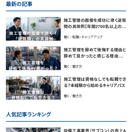
最新の記事
施工管理の面接を成功に導く逆質
問の具体例【年間2700名以上の施
工管理を採用するプロが解説】
働く / 転職・キャリアアップ
施工管理を辞めて後悔する理由と
辞めて良かったと感じる理由は？
【後悔しない転職のコツをプロが解
働く / 働き方
説】
施工管理は資格なしでも転職でき
る？未経験から始めるキャリアパス
働く / 働き方
人気記事ランキング
設備工事業界（サブコン）の売上&