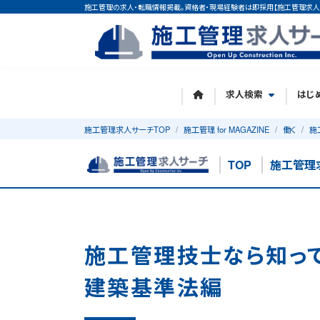
施工管理の求人・転職情報掲載。資格者・現場経験者は即採用【施工管理求人
求人検索
はじ
施工管理求人サーチTOP
施工管理 for MAGAZINE
働く
施
TOP
施工管理
施工管理技士なら知っ
建築基準法編