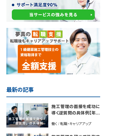
最新の記事
施工管理の面接を成功に
導く逆質問の具体例【年間
2700名以上の施工管理を
働く / 転職・キャリアアップ
採用するプロが解説】