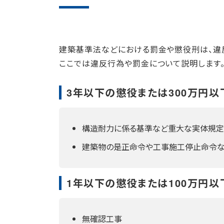
建築基準法などにおける罰金や懲役刑は、違
ここでは違反行為や罰金について説明します
3年以下の懲役または300万円
構造耐力に係る基準など重大な実体規定
建築物の是正命令や工事施工停止命令
1年以下の懲役または100万円
無確認工事