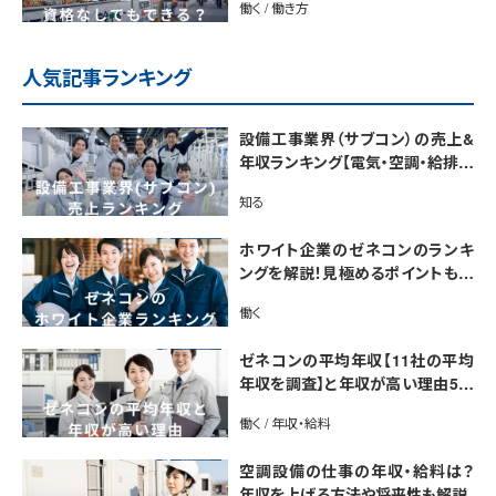
働く / 働き方
人気記事ランキング
設備工事業界（サブコン）の売上&
年収ランキング【電気・空調・給排水
衛生設備ジャンル別】今後の動向・
知る
市場規模も解説
ホワイト企業のゼネコンのランキ
ングを解説！見極めるポイントも紹
介【最新版】
働く
ゼネコンの平均年収【11社の平均
年収を調査】と年収が高い理由5選
｜年収UP法も紹介
働く / 年収・給料
空調設備の仕事の年収・給料は？
年収を上げる方法や将来性も解説