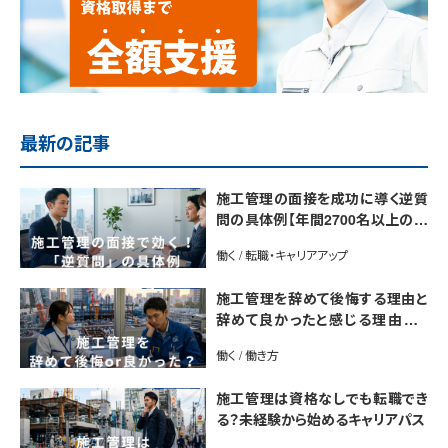
最新の記事
施工管理の面接を成功に導く逆質
問の具体例【年間2700名以上の施
工管理を採用するプロが解説】
働く / 転職・キャリアアップ
施工管理を辞めて後悔する理由と
辞めて良かったと感じる理由は？
【後悔しない転職のコツをプロが解
働く / 働き方
説】
施工管理は資格なしでも転職でき
る？未経験から始めるキャリアパス