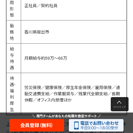
用
正社員／契約社員
形
態
勤
務
香川県坂出市
地
給
与
月額給与約59万～66万
待
遇
待
遇･
労災保険／健康保険／厚生年金保険／雇用保険／通
福
勤交通費支給／作業服貸与／残業代全額支給／長期
利
休暇／オフィス内禁煙ほか
厚
生
専門チームがあなたの転職を徹底サポート
上記のような案件を全国に保有し、あなたの経験・スキ
会員登録（無料）
ル・勤務地や働き方などのご要望を丁寧にヒアリングし