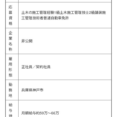
応
募
土木の施工管理経験1級土木施工管理技士2級舗装施
資
工管理技術者普通自動車免許
格
企
業
非公開
名
称
雇
用
正社員／契約社員
形
態
勤
務
兵庫県神戸市
地
給
与
月額給与約59万～66万
待