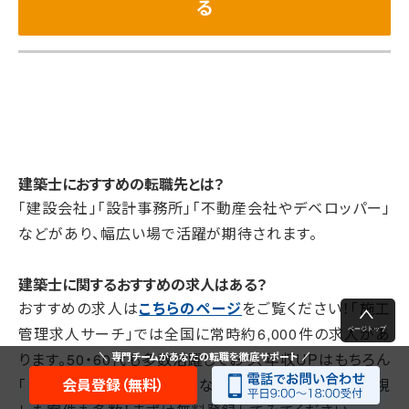
る
建築士におすすめの転職先とは？
「建設会社」「設計事務所」「不動産会社やデベロッパー」
などがあり、幅広い場で活躍が期待されます。
建築士に関するおすすめの求人はある？
おすすめの求人は
こちらのページ
をご覧ください！「施工
管理求人サーチ」では全国に常時約6,000件の求人があ
ります。50・60代も多数活躍しており、年収UPはもちろん
専門チームがあなたの転職を徹底サポート
「自宅近くの職場」「残業少なめ」など働きやすさを重視
会員登録（無料）