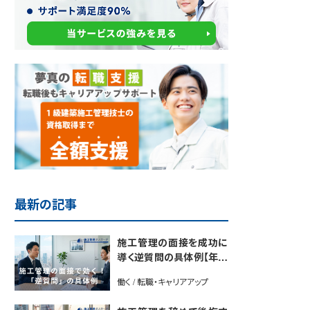
最新の記事
施工管理の面接を成功に
導く逆質問の具体例【年間
2700名以上の施工管理を
働く / 転職・キャリアアップ
採用するプロが解説】