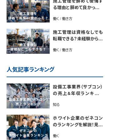
施工管理を辞めて後悔す
る理由と辞めて良かったと
感じる理由は？【後悔しな
働く / 働き方
い転職のコツをプロが解
説】
施工管理は資格なしでも
転職できる？未経験から始
めるキャリアパス
働く / 働き方
人気記事ランキング
設備工事業界（サブコン）
の売上&年収ランキング
【電気・空調・給排水衛生
知る
設備ジャンル別】今後の動
向・市場規模も解説
ホワイト企業のゼネコン
のランキングを解説！見極
めるポイントも紹介【最新
働く
版】