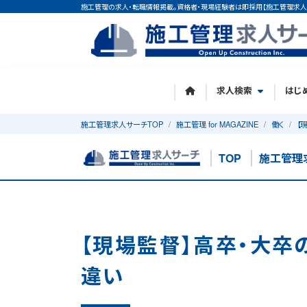
施工管理の求人・転職情報掲載。資格者・現場経験者は即採用【施工管理求人
求人検索
はじ
施工管理求人サーチTOP
施工管理 for MAGAZINE
働く
【
TOP
施工管理
【現場監督】高卒・大卒
違い