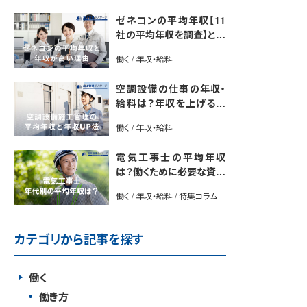
ゼネコンの平均年収【11
社の平均年収を調査】と年
収が高い理由5選｜年収U
働く / 年収・給料
P法も紹介
空調設備の仕事の年収・
給料は？年収を上げる方
法や将来性も解説
働く / 年収・給料
電気工事士の平均年収
は？働くために必要な資格
や年収アップ方法も紹介
働く / 年収・給料 / 特集コラム
カテゴリから記事を探す
働く
働き方