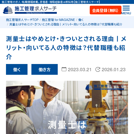
施工管理の求人・転職情報掲載。資格者・現場経験者は即採用【施工管理求人サーチ】
会員登録（無料）
施工管理求人サーチTOP
施工管理 for MAGAZINE
働く
測量士はやめとけ・きついとされる理由丨メリット・向いてる人の特徴は？代替職種も紹介
測量士はやめとけ・きついとされる理由丨メ
リット・向いてる人の特徴は？代替職種も紹
介
2023.03.21
2026.01.23
働く
働き方