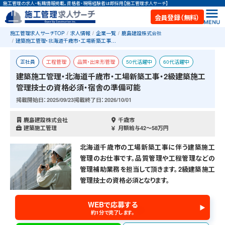
施工管理の求人・転職情報掲載。資格者・現場経験者は即採用【施工管理求人サーチ】
会員登録（無料）
施工管理求人サーチTOP
求人情報
企業一覧
鹿島建設株式会社
建築施工管理・北海道千歳市・工場新築工事…
正社員
工程管理
品質・出来形管理
50代活躍中
60代活躍中
建築施工管理・北海道千歳市・工場新築工事・2級建築施工
お祝い金あり
工場・倉庫
新築
二級建築施工管理技士
管理技士の資格必須・宿舎の準備可能
おすすめ求人
宿舎あり
掲載開始日：2025/09/23
掲載終了日：2026/10/01
鹿島建設株式会社
千歳市
建築施工管理
月額給与42〜58万円
北海道千歳市の工場新築工事に伴う建築施工
管理のお仕事です。品質管理や工程管理などの
管理補助業務を担当して頂きます。2級建築施工
管理技士の資格必須となります。
WEBで応募する
約1分で完了します。