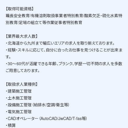
【取得可能資格】
職長安全教育/有機溶剤取扱事業者特別教育/酸素欠乏・硫化水素特
別教育/足場の組立て等作業従事者特別教育
【業界最大求人数】
・北海道から九州まで幅広いエリアの求人を取り揃えております。
・経験・スキルに応じて、自分に合ったお仕事を見つけることが出来ま
す。
・30～60代が活躍できる年齢、ブランク、学歴一切不問の求人を多数
ご用意しております。
【取扱求人業種例】
・建築施工管理
・土木施工管理
・設備施工管理（給排水/空調/衛生等）
・電気施工管理
・CADオペレーター（AutoCAD/JwCAD/T-fas等）
・積算