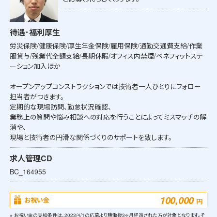
待遇･福利厚生
労災保険/健康保険/厚生年金保険/雇用保険/通勤交通費支給/作業
服貸与/残業代全額支給/長期休暇/オフィス内禁煙/ベネフィットステ
ーション加入ほか
オープンアップコンストラクションでは技術者一人ひとりにフォロー
担当者がつきます。
定期的な現場訪問、勤怠状況確認、
業務上の質問や悩み相談への対応を行うことによってミスマッチの解
消や、
現場と技術者の円滑な関係づくりのサポートを致します。
求人管理CD
BC_164955
100,000
お祝い金
円
※ お祝い金の支給条件は、2023/4/1の応募より稼働後3ヶ月経過された方が対象となります。そ