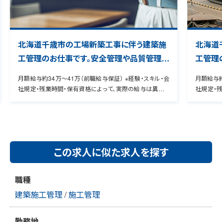
北海道千歳市の工場新築工事に伴う建築施
北海道
工管理のお仕事です。安全管理や品質管理な
工管理
どの管理補助業務を担当して頂きます。
工程管
月額給与約34万～41万（前職給与保証） ※経験・スキル・会
月額給与約
きます
社規定・残業時間・保有資格によって、実際の給与は異なり
社規定・
資格必
ます。 管理CD00000352117 ★9割の転職者が年収UPを
ます。 管理CD000
実感！ 経験者専用のヒアリングシートを用いて、お持ちの資
実感！ 
格・スキル・希望条件などをお伺いいたします。 これまでの経
格・スキル
験をよりアピール出来るように具体化することで、転職者の9
験をより
0％の方が給与アップを実現しています。
0％の方が
この求人に似た求人を探す
職種
建築施工管理
/
施工管理
勤務地