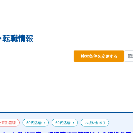
・転職情報
検索条件を変更する
出来形管理
50代活躍中
60代活躍中
お祝い金あり
管理技士
宿舎あり