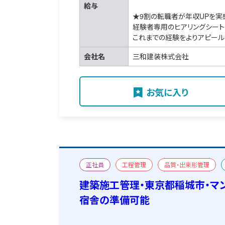
給与
★9割の転職者が年収UPを実
経験者専用のヒアリングシート
これまでの経験をよりアピール
会社名
三和建装株式会社
お気に入り
正社員
工程管理
品質・出来形管理
改修
二級建築施工管理技士
宿舎あり
建築施工管理・東京都稲城市・マ
宿舎の準備可能