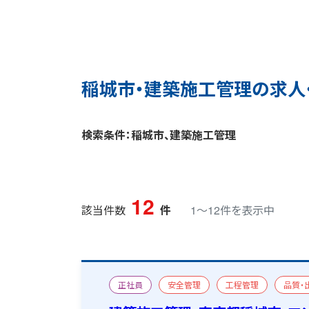
稲城市・建築施工管理の求人
検索条件：稲城市、建築施工管理
12
該当件数
件
1〜12件を表示中
正社員
安全管理
工程管理
品質・
マンション/アパート
改修
一級建築施工