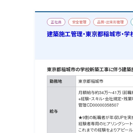
正社員
安全管理
品質・出来形管理
宿舎あり
建築施工管理・東京都稲城市・学
東京都稲城市の学校新築工事に伴う建築
勤務地
東京都稲城市
月額給与約34万～41万（前職
※経験・スキル・会社規定・残
管理CD00000358507
給与
★9割の転職者が年収UPを実
経験者専用のヒアリングシート
これまでの経験をよりアピール