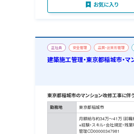
お気に入り
正社員
安全管理
品質・出来形管理
改修
宿舎あり
建築施工管理・東京都稲城市・マ
東京都稲城市のマンション改修工事に伴う
勤務地
東京都稲城市
月額給与約34万～41万（前職
※経験・スキル・会社規定・残
管理CD00000347981