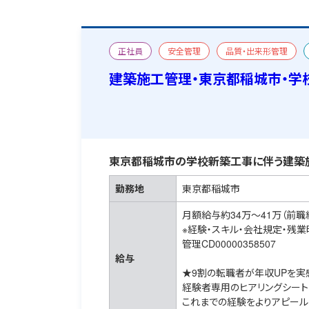
正社員
安全管理
品質・出来形管理
宿舎あり
建築施工管理・東京都稲城市・学
東京都稲城市の学校新築工事に伴う建築
勤務地
東京都稲城市
月額給与約34万～41万（前職
※経験・スキル・会社規定・残
管理CD00000358507
給与
★9割の転職者が年収UPを実
経験者専用のヒアリングシート
これまでの経験をよりアピール