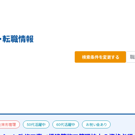
・転職情報
検索条件を変更する
出来形管理
50代活躍中
60代活躍中
お祝い金あり
管理技士
宿舎あり