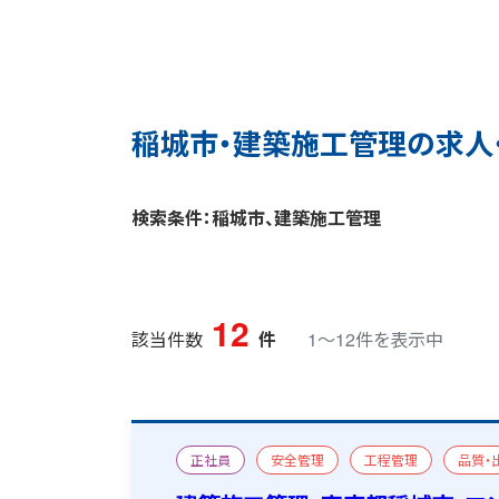
稲城市・建築施工管理の求人
検索条件：稲城市、建築施工管理
12
該当件数
件
1〜12件を表示中
正社員
安全管理
工程管理
品質・
マンション/アパート
改修
一級建築施工