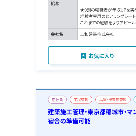
給与
★9割の転職者が年収UPを実
経験者専用のヒアリングシート
これまでの経験をよりアピール
会社名
三和建装株式会社
お気に入り
正社員
工程管理
品質・出来形管理
改修
二級建築施工管理技士
宿舎あり
建築施工管理・東京都稲城市・マ
宿舎の準備可能