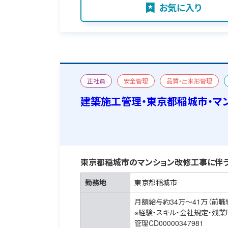
お気に入り
正社員
安全管理
品質・出来形管理
改修
宿舎あり
建築施工管理・東京都稲城市・マ
東京都稲城市のマンション改修工事に伴う
勤務地
東京都稲城市
月額給与約34万～41万（前職
※経験・スキル・会社規定・残
管理CD00000347981