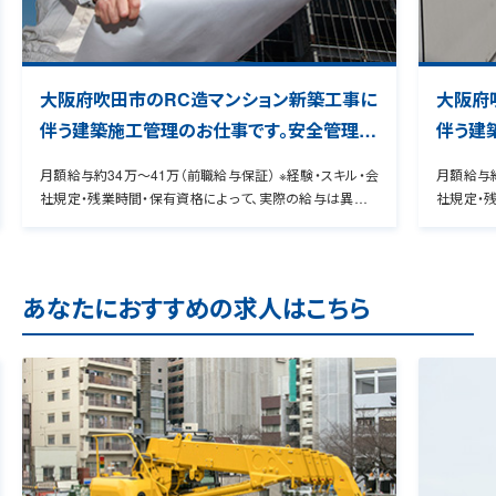
大阪府吹田市のRC造マンション新築工事に
大阪府
伴う建築施工管理のお仕事です。安全管理や
伴う建
品質管理などの管理補助業務を担当して頂
工程管
月額給与約34万～41万（前職給与保証） ※経験・スキル・会
月額給与約
きます。
きます
社規定・残業時間・保有資格によって、実際の給与は異なり
社規定・
なります
ます。 管理CD00000363403 ★9割の転職者が年収UPを
ます。 管理CD000
実感！ 経験者専用のヒアリングシートを用いて、お持ちの資
実感！ 
格・スキル・希望条件などをお伺いいたします。 これまでの経
格・スキル
験をよりアピール出来るように具体化することで、転職者の9
験をより
あなたにおすすめの求人はこちら
0％の方が給与アップを実現しています。
0％の方が