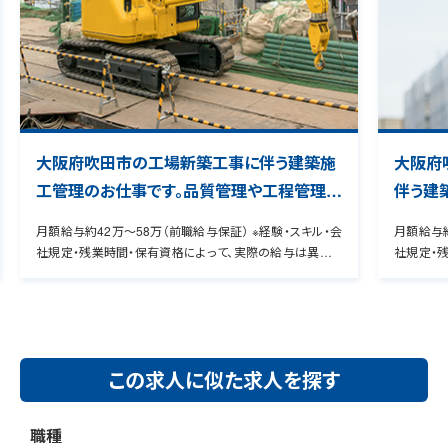
大阪府吹田市の工場新築工事に伴う建築施
大阪府
工管理のお仕事です。品質管理や工程管理な
伴う建
どの管理補助業務を担当して頂きます。2級
工程管
月額給与約42万～58万（前職給与保証） ※経験・スキル・会
月額給与約
建築施工管理技士の資格必須となります。
きます
社規定・残業時間・保有資格によって、実際の給与は異なり
社規定・
なります
ます。 管理CD00000380450 ★9割の転職者が年収UPを
ます。 管理CD000
実感！ 経験者専用のヒアリングシートを用いて、お持ちの資
実感！ 
格・スキル・希望条件などをお伺いいたします。 これまでの経
格・スキル
験をよりアピール出来るように具体化することで、転職者の9
験をより
0％の方が給与アップを実現しています。
0％の方が
この求人に似た求人を探す
職種