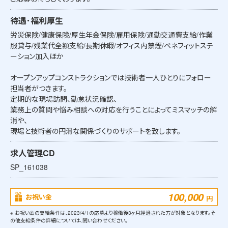
待遇･福利厚生
労災保険/健康保険/厚生年金保険/雇用保険/通勤交通費支給/作業
服貸与/残業代全額支給/長期休暇/オフィス内禁煙/ベネフィットステ
ーション加入ほか
オープンアップコンストラクションでは技術者一人ひとりにフォロー
担当者がつきます。
定期的な現場訪問、勤怠状況確認、
業務上の質問や悩み相談への対応を行うことによってミスマッチの解
消や、
現場と技術者の円滑な関係づくりのサポートを致します。
求人管理CD
SP_161038
100,000
お祝い金
円
※ お祝い金の支給条件は、2023/4/1の応募より稼働後3ヶ月経過された方が対象となります。そ
の他支給条件の詳細については、問い合わせください。