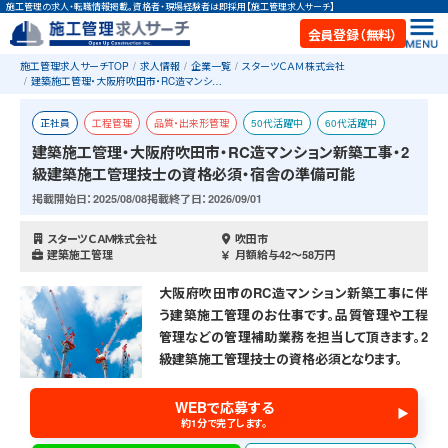
施工管理の求人・転職情報掲載。資格者・現場経験者は即採用【施工管理求人サーチ】
会員登録（無料）
施工管理求人サーチTOP
求人情報
企業一覧
スターツＣＡＭ株式会社
建築施工管理・大阪府吹田市・RC造マンシ…
正社員
工程管理
品質・出来形管理
50代活躍中
60代活躍中
建築施工管理・大阪府吹田市・RC造マンション新築工事・2
お祝い金あり
RC造
マンション/アパート
新築
級建築施工管理技士の資格必須・宿舎の準備可能
二級建築施工管理技士
宿舎あり
掲載開始日：2025/08/08
掲載終了日：2026/09/01
スターツＣＡＭ株式会社
吹田市
建築施工管理
月額給与42〜58万円
大阪府吹田市のRC造マンション新築工事に伴
う建築施工管理のお仕事です。品質管理や工程
管理などの管理補助業務を担当して頂きます。2
級建築施工管理技士の資格必須となります。
WEBで応募する
約1分で完了します。