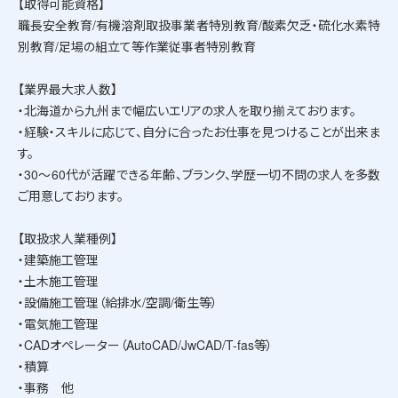
【取得可能資格】
職長安全教育/有機溶剤取扱事業者特別教育/酸素欠乏・硫化水素特
別教育/足場の組立て等作業従事者特別教育
【業界最大求人数】
・北海道から九州まで幅広いエリアの求人を取り揃えております。
・経験・スキルに応じて、自分に合ったお仕事を見つけることが出来ま
す。
・30～60代が活躍できる年齢、ブランク、学歴一切不問の求人を多数
ご用意しております。
【取扱求人業種例】
・建築施工管理
・土木施工管理
・設備施工管理（給排水/空調/衛生等）
・電気施工管理
・CADオペレーター（AutoCAD/JwCAD/T-fas等）
・積算
・事務 他