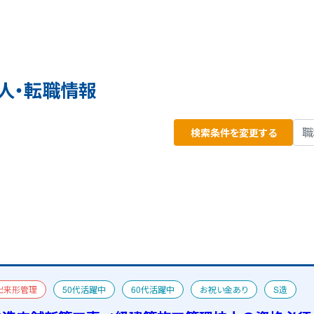
人・転職情報
検索条件を変更する
出来形管理
50代活躍中
60代活躍中
お祝い金あり
S造
おすすめ求人
二級建築士
宿舎あり