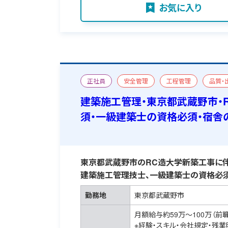
お気に入り
正社員
安全管理
工程管理
品質・
新築
一級建築施工管理技士
一級建築士
建築施工管理・東京都武蔵野市・
須・一級建築士の資格必須・宿舎
東京都武蔵野市のRC造大学新築工事に伴
建築施工管理技士、一級建築士の資格必須
勤務地
東京都武蔵野市
月額給与約59万～100万（前
※経験・スキル・会社規定・残