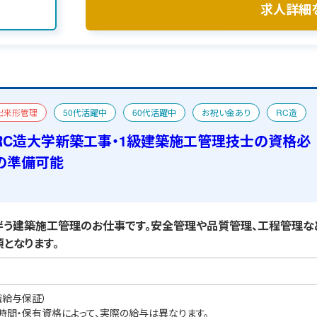
求人詳細
出来形管理
50代活躍中
60代活躍中
お祝い金あり
RC造
宿舎あり
RC造大学新築工事・1級建築施工管理技士の資格必
の準備可能
う建築施工管理のお仕事です。安全管理や品質管理、工程管理な
となります。
職給与保証）
業時間・保有資格によって、実際の給与は異なります。