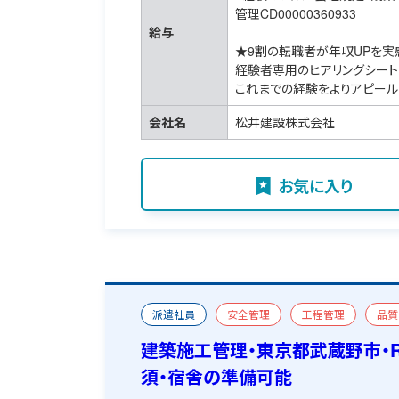
管理CD00000360933
給与
★9割の転職者が年収UPを実
経験者専用のヒアリングシート
これまでの経験をよりアピール
会社名
松井建設株式会社
お気に入り
派遣社員
安全管理
工程管理
品質
新築
一級建築施工管理技士
宿舎あり
建築施工管理・東京都武蔵野市・
須・宿舎の準備可能