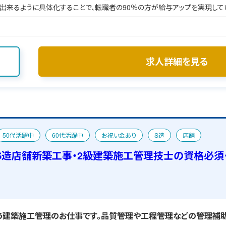
出来るように具体化することで、転職者の90％の方が給与アップを実現して
求人詳細を見る
50代活躍中
60代活躍中
お祝い金あり
S造
店舗
人
宿舎あり
S造店舗新築工事・2級建築施工管理技士の資格必須
建築施工管理のお仕事です。品質管理や工程管理などの管理補助