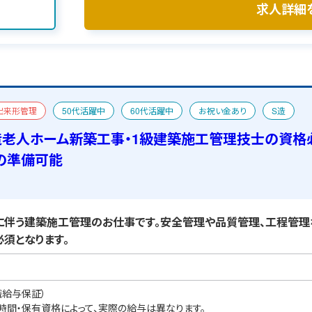
求人詳細
出来形管理
50代活躍中
60代活躍中
お祝い金あり
S造
人
二級建築士
宿舎あり
造老人ホーム新築工事・1級建築施工管理技士の資格
の準備可能
伴う建築施工管理のお仕事です。安全管理や品質管理、工程管理
須となります。
職給与保証）
業時間・保有資格によって、実際の給与は異なります。