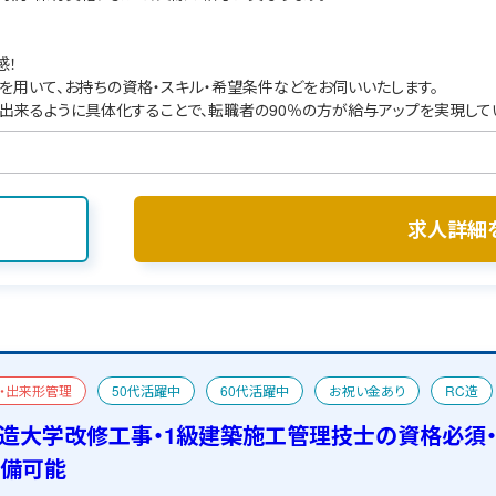
感！
を用いて、お持ちの資格・スキル・希望条件などをお伺いいたします。
出来るように具体化することで、転職者の90％の方が給与アップを実現して
求人詳細
・出来形管理
50代活躍中
60代活躍中
お祝い金あり
RC造
人
一級建築士
宿舎あり
C造大学改修工事・1級建築施工管理技士の資格必須
準備可能