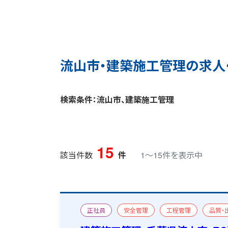
流山市・建築施工管理の求人
検索条件：流山市、建築施工管理
15
該当件数
件
1〜15件を表示中
正社員
安全管理
工程管理
品質・
学校
改修
一級建築施工管理技士