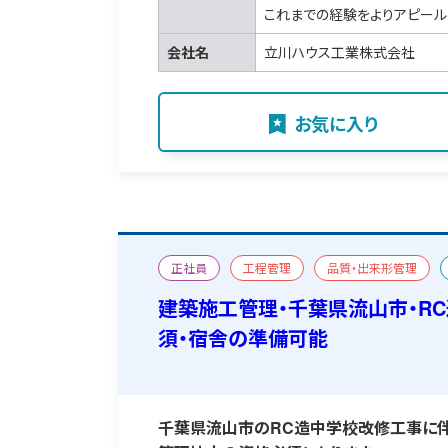
これまでの経験をよりアピール
会社名
立川ハウス工業株式会社
お気に入り
正社員
工程管理
品質・出来形管理
改修
二級建築施工管理技士
宿舎あり
建築施工管理・千葉県流山市・R
須・宿舎の準備可能
千葉県流山市のRC造中学校改修工事に伴