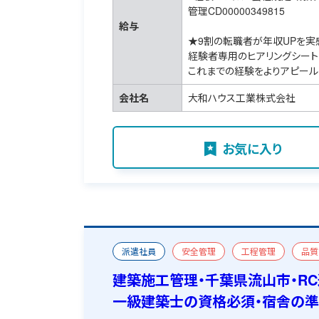
管理CD00000349815
給与
★9割の転職者が年収UPを実
経験者専用のヒアリングシート
これまでの経験をよりアピール
会社名
大和ハウス工業株式会社
お気に入り
派遣社員
安全管理
工程管理
品質
改修
一級建築施工管理技士
おすすめ求
建築施工管理・千葉県流山市・R
一級建築士の資格必須・宿舎の