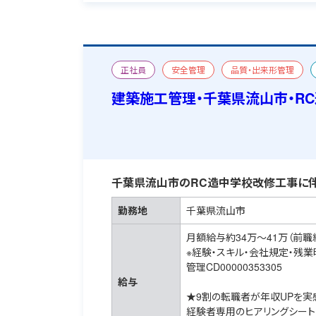
正社員
安全管理
品質・出来形管理
改修
宿舎あり
建築施工管理・千葉県流山市・R
千葉県流山市のRC造中学校改修工事に伴
勤務地
千葉県流山市
月額給与約34万～41万（前職
※経験・スキル・会社規定・残
管理CD00000353305
給与
★9割の転職者が年収UPを実
経験者専用のヒアリングシート