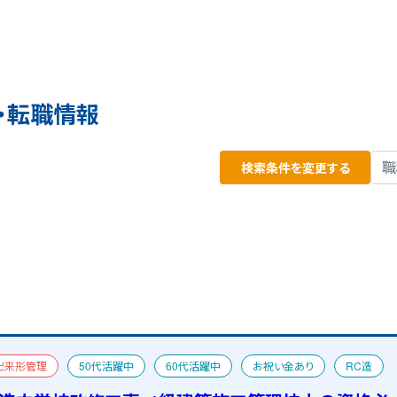
・転職情報
検索条件を変更する
出来形管理
50代活躍中
60代活躍中
お祝い金あり
RC造
二級建築士
宿舎あり