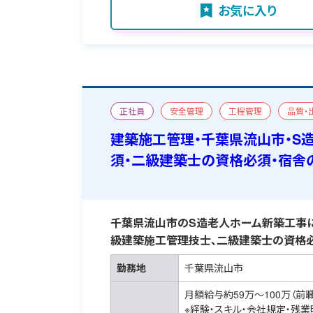
お気に入り
正社員
安全管理
工程管理
品質・
新築
一級建築施工管理技士
おすすめ求
建築施工管理・千葉県流山市・S
須・二級建築士の資格必須・宿舎
千葉県流山市のS造老人ホーム新築工事に
級建築施工管理技士、二級建築士の資格必
勤務地
千葉県流山市
月額給与約59万～100万（前
※経験・スキル・会社規定・残