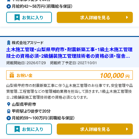
月給約42〜58万円（前職給与保証）
お気に入り
求人詳細を見る
株式会社アスリード
土木施工管理・山梨県甲府市・耐震新築工事・1級土木施工管理
技士の資格必須・2級舗装施工管理技術者の資格必須・宿舎の
準備可能
掲載開始日：
2026/07/29
掲載終了予定日：
2027/10/01
100,000
お祝い金
円
山梨県甲府市の耐震新築工事に伴う土木施工管理のお仕事です。安全管理や品
質管理、工程管理などの管理補助業務を担当して頂きます。1級土木施工管理技
士、2級舗装施工管理技術者の資格必須となります。
山梨県甲府市
甲府駅より徒歩で20分
月給約59〜100万円（前職給与保証）
お気に入り
求人詳細を見る