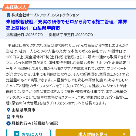
未経験求人
株式会社オープンアップコンストラクション
未経験者歓迎／充実の研修でゼロから育てる施工管理／業界
売上高No1／山梨県甲府市
掲載開始日：
2025/07/01
掲載終了予定日：
2030/07/01
「平日は仕事でクタクタ、休日は寝て終わり…」そんな毎日から卒業しませんか？
当社は、社員一人ひとりの“人生の充実”を本気で考える会社です。 年間休日は
120日以上、完全週休2日制（土日祝）を徹底。さらに、最大11連休も取得できるリ
フレッシュ休暇制度があり、海外旅行を楽しむ先輩も多数！ 「ホワイト企業認定ゴ
ールド」も取得しており、国からも働きやすさを認められています。 プライベート
が充実するから、仕事にも前向きになれる。そんな好循環を、業界売上No.1の安
定基盤のもとで実現できます。 未経験からでも安心の研修制度で、あなたらしい
キャリアと理想のライフスタイルを手に入れてください。 建設プロジェクトが計
画通りに、安全かつ高品質に進むように管理・監督する仕事です。まずは先輩の
アシスタントとして、簡単な業務からスタートします。 将来的には、安全・品質・工
程・原価の「4大管理」を担うプロフェッショナルへと成長できます。
山梨県甲府市
甲府駅
月給約万円（前職給与保証）
お気に入り
求人詳細を見る