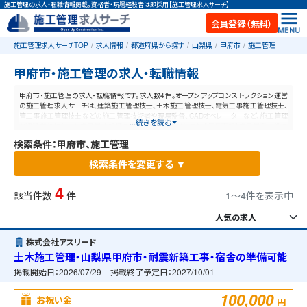
施工管理の求人・転職情報掲載。資格者・現場経験者は即採用【施工管理求人サーチ】
会員登録（無料）
施工管理求人サーチTOP
求人情報
都道府県から探す
山梨県
甲府市
施工管理
甲府市・施工管理の求人・転職情報
甲府市・施工管理の求人・転職情報です。求人数4件。オープンアップコンストラクション運営
の施工管理求人サーチは、建築施工管理技士、土木施工管理技士、電気工事施工管理技士、
管工事施工管理技士などの施工管理技術者や現場監督、CADオペレーターなど、施工管理
...続きを読む
と建設業に特化した業界最大規模の求人ポータルサイトです。【毎日更新】業界最高水準の
給与体系！あなたの資格や経験が活かせる仕事が見つかります。
検索条件：甲府市、施工管理
検索条件を変更する ▼
4
該当件数
件
1〜4件を表示中
株式会社アスリード
土木施工管理・山梨県甲府市・耐震新築工事・宿舎の準備可能
掲載開始日：
2026/07/29
掲載終了予定日：
2027/10/01
100,000
お祝い金
円