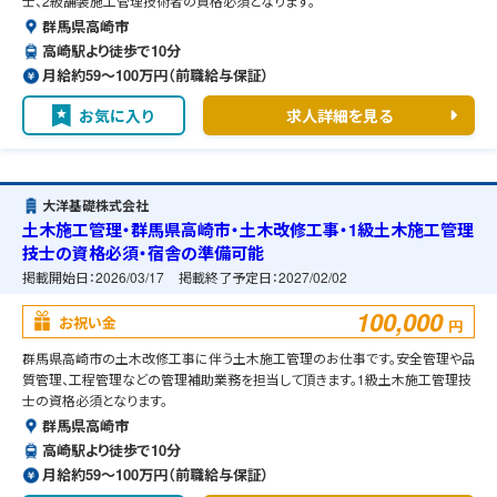
士、2級舗装施工管理技術者の資格必須となります。
群馬県高崎市
高崎駅より徒歩で10分
月給約59〜100万円（前職給与保証）
お気に入り
求人詳細を見る
大洋基礎株式会社
土木施工管理・群馬県高崎市・土木改修工事・1級土木施工管理
技士の資格必須・宿舎の準備可能
掲載開始日：
2026/03/17
掲載終了予定日：
2027/02/02
100,000
お祝い金
円
群馬県高崎市の土木改修工事に伴う土木施工管理のお仕事です。安全管理や品
質管理、工程管理などの管理補助業務を担当して頂きます。1級土木施工管理技
士の資格必須となります。
群馬県高崎市
高崎駅より徒歩で10分
月給約59〜100万円（前職給与保証）