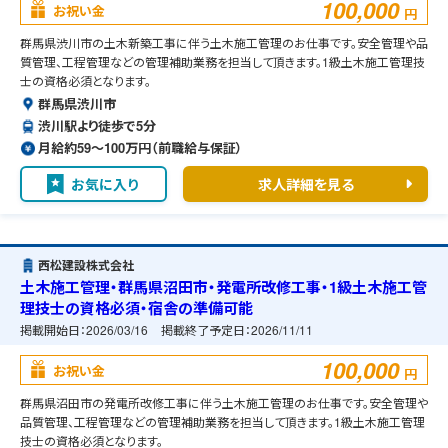
100,000
お祝い金
円
群馬県渋川市の土木新築工事に伴う土木施工管理のお仕事です。安全管理や品
質管理、工程管理などの管理補助業務を担当して頂きます。1級土木施工管理技
士の資格必須となります。
群馬県渋川市
渋川駅より徒歩で5分
月給約59〜100万円（前職給与保証）
お気に入り
求人詳細を見る
西松建設株式会社
土木施工管理・群馬県沼田市・発電所改修工事・1級土木施工管
理技士の資格必須・宿舎の準備可能
掲載開始日：
2026/03/16
掲載終了予定日：
2026/11/11
100,000
お祝い金
円
群馬県沼田市の発電所改修工事に伴う土木施工管理のお仕事です。安全管理や
品質管理、工程管理などの管理補助業務を担当して頂きます。1級土木施工管理
技士の資格必須となります。