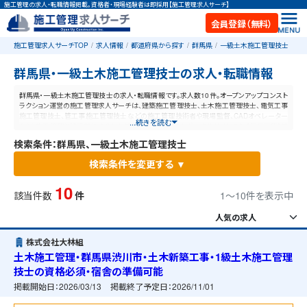
施工管理の求人・転職情報掲載。資格者・現場経験者は即採用【施工管理求人サーチ】
会員登録（無料）
施工管理求人サーチTOP
求人情報
都道府県から探す
群馬県
一級土木施工管理技士
群馬県・一級土木施工管理技士の求人・転職情報
群馬県・一級土木施工管理技士の求人・転職情報です。求人数10件。オープンアップコンスト
ラクション運営の施工管理求人サーチは、建築施工管理技士、土木施工管理技士、電気工事
施工管理技士、管工事施工管理技士などの施工管理技術者や現場監督、CADオペレーター
...続きを読む
など、施工管理と建設業に特化した業界最大規模の求人ポータルサイトです。【毎日更新】業
界最高水準の給与体系！あなたの資格や経験が活かせる仕事が見つかります。
検索条件：群馬県、一級土木施工管理技士
検索条件を変更する ▼
10
該当件数
件
1〜10件を表示中
株式会社大林組
土木施工管理・群馬県渋川市・土木新築工事・1級土木施工管理
技士の資格必須・宿舎の準備可能
掲載開始日：
2026/03/13
掲載終了予定日：
2026/11/01