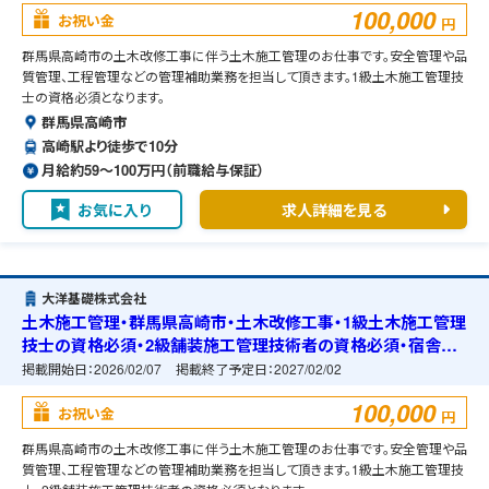
100,000
お祝い金
円
群馬県高崎市の土木改修工事に伴う土木施工管理のお仕事です。安全管理や品
質管理、工程管理などの管理補助業務を担当して頂きます。1級土木施工管理技
士の資格必須となります。
群馬県高崎市
高崎駅より徒歩で10分
月給約59〜100万円（前職給与保証）
お気に入り
求人詳細を見る
大洋基礎株式会社
土木施工管理・群馬県高崎市・土木改修工事・1級土木施工管理
技士の資格必須・2級舗装施工管理技術者の資格必須・宿舎の
準備可能
掲載開始日：
2026/02/07
掲載終了予定日：
2027/02/02
100,000
お祝い金
円
群馬県高崎市の土木改修工事に伴う土木施工管理のお仕事です。安全管理や品
質管理、工程管理などの管理補助業務を担当して頂きます。1級土木施工管理技