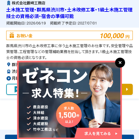
株式会社藪崎工務店
土木施工管理・群馬県渋川市・土木改修工事・1級土木施工管理
技士の資格必須・宿舎の準備可能
掲載開始日：
2026/06/19
掲載終了予定日：
2027/07/01
100,000
お祝い金
円
群馬県渋川市の土木改修工事に伴う土木施工管理のお仕事です。安全管理や品
質管理、工程管理などの管理補助業務を担当して頂きます。1級土木施工管理技
士の資格必須となります。
群馬県渋川市
渋川駅よりバスで20分
月給約59〜100万円（前職給与保証）
お気に入り
求人詳細を見る
1