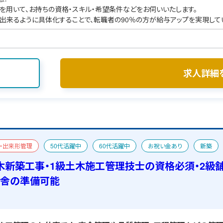
を用いて、お持ちの資格・スキル・希望条件などをお伺いいたします。
出来るように具体化することで、転職者の90％の方が給与アップを実現して
求人詳細
・出来形管理
50代活躍中
60代活躍中
お祝い金あり
新築
者
宿舎あり
木新築工事・1級土木施工管理技士の資格必須・2級
宿舎の準備可能