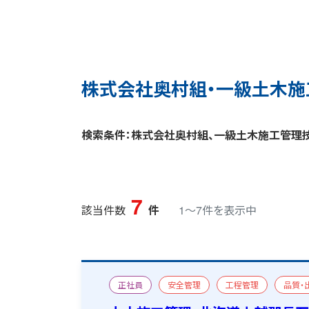
株式会社奥村組・一級土木施
検索条件：株式会社奥村組、一級土木施工管理
7
該当件数
件
1〜7件を表示中
正社員
安全管理
工程管理
品質・
一級土木施工管理技士
宿舎あり