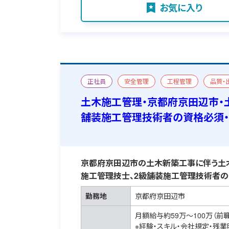
お気に入り
正社員
安全管理
工程管理
品質・
一級土木施工管理技士
二級舗装施工管理技術
土木施工管理・京都府京田辺市・
舗装施工管理技術者の資格必須
京都府京田辺市の土木新築工事に伴う土木
施工管理技士、2級舗装施工管理技術者の
勤務地
京都府京田辺市
月額給与約59万～100万（前
※経験・スキル・会社規定・残