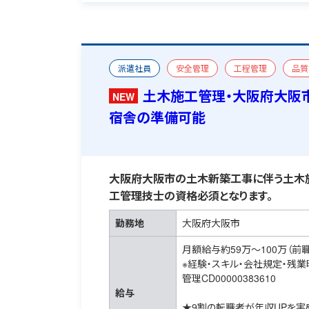
派遣社員
安全管理
工程管理
品質
一級土木施工管理技士
宿舎あり
土木施工管理・大阪府大阪
NEW
宿舎の準備可能
大阪府大阪市の土木新築工事に伴う土木施
工管理技士の資格必須となります。
勤務地
大阪府大阪市
月額給与約59万～100万（前
※経験・スキル・会社規定・残
管理CD00000383610
給与
★9割の転職者が年収UPを実