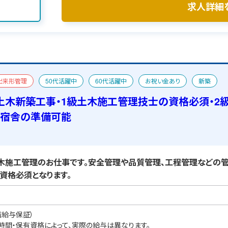
求人詳細
出来形管理
50代活躍中
60代活躍中
お祝い金あり
新築
者
宿舎あり
土木新築工事・1級土木施工管理技士の資格必須・2
・宿舎の準備可能
施工管理のお仕事です。安全管理や品質管理、工程管理などの管
資格必須となります。
職給与保証）
業時間・保有資格によって、実際の給与は異なります。