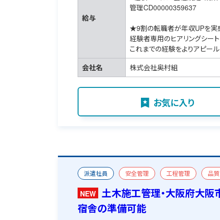
管理CD00000359637
給与
★9割の転職者が年収UPを実
経験者専用のヒアリングシート
これまでの経験をよりアピール
会社名
株式会社奥村組
お気に入り
派遣社員
安全管理
工程管理
品質
一級土木施工管理技士
宿舎あり
土木施工管理・大阪府大阪
NEW
宿舎の準備可能