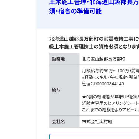
土木施工管理・北海道山越郡長万
須・宿舎の準備可能
北海道山越郡長万部町の耐震改修工事に伴
級土木施工管理技士の資格必須となります
勤務地
北海道山越郡長万部町
月額給与約59万～100万（前
※経験・スキル・会社規定・残
管理CD00000344140
給与
★9割の転職者が年収UPを実
経験者専用のヒアリングシート
これまでの経験をよりアピール
会社名
株式会社奥村組