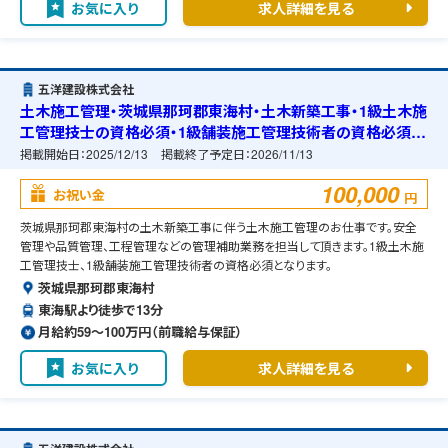
お気に入り
求人詳細を見る
五洋建設株式会社
土木施工管理・茨城県那珂郡東海村・土木新築工事・1級土木施
工管理技士の資格必須・1級舗装施工管理技術者の資格必須・
宿舎の準備可能
掲載開始日：
2025/12/13
掲載終了予定日：
2026/11/13
100,000
お祝い金
円
茨城県那珂郡東海村の土木新築工事に伴う土木施工管理のお仕事です。安全
管理や品質管理、工程管理などの管理補助業務を担当して頂きます。1級土木施
工管理技士、1級舗装施工管理技術者の資格必須となります。
茨城県那珂郡東海村
東海駅より徒歩で13分
月給約59〜100万円（前職給与保証）
お気に入り
求人詳細を見る