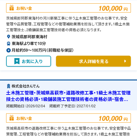
100,000
お祝い金
円
茨城県那珂郡東海村の河川新築工事に伴う土木施工管理のお仕事です。安全
管理や品質管理、工程管理などの管理補助業務を担当して頂きます。1級土木施
工管理技士、2級舗装施工管理技術者の資格必須となります。
茨城県那珂郡東海村
東海駅より車で10分
月給約59〜100万円（前職給与保証）
お気に入り
求人詳細を見る
株式会社きんでん
土木施工管理・茨城県高萩市・道路改修工事・1級土木施工管理
技士の資格必須・1級舗装施工管理技術者の資格必須・宿舎の
準備可能
掲載開始日：
2026/02/04
掲載終了予定日：
2027/01/02
100,000
お祝い金
円
茨城県高萩市の道路改修工事に伴う土木施工管理のお仕事です。安全管理や品
質管理、工程管理などの管理補助業務を担当して頂きます。1級土木施工管理技