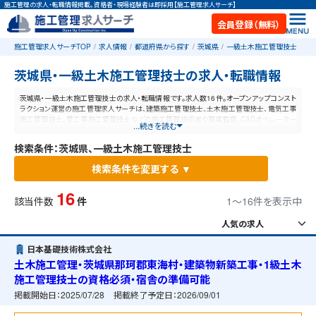
施工管理の求人・転職情報掲載。資格者・現場経験者は即採用【施工管理求人サーチ】
会員登録（無料）
施工管理求人サーチTOP
求人情報
都道府県から探す
茨城県
一級土木施工管理技士
茨城県・一級土木施工管理技士の求人・転職情報
茨城県・一級土木施工管理技士の求人・転職情報です。求人数16件。オープンアップコンスト
ラクション運営の施工管理求人サーチは、建築施工管理技士、土木施工管理技士、電気工事
施工管理技士、管工事施工管理技士などの施工管理技術者や現場監督、CADオペレーター
...続きを読む
など、施工管理と建設業に特化した業界最大規模の求人ポータルサイトです。【毎日更新】業
界最高水準の給与体系！あなたの資格や経験が活かせる仕事が見つかります。
検索条件：茨城県、一級土木施工管理技士
検索条件を変更する ▼
16
該当件数
件
1〜16件を表示中
日本基礎技術株式会社
土木施工管理・茨城県那珂郡東海村・建築物新築工事・1級土木
施工管理技士の資格必須・宿舎の準備可能
掲載開始日：
2025/07/28
掲載終了予定日：
2026/09/01