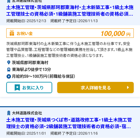
五洋建設株式会社
土木施工管理・茨城県那珂郡東海村・土木新築工事・1級土木施
工管理技士の資格必須・1級舗装施工管理技術者の資格必須・
宿舎の準備可能
掲載開始日：
2025/12/13
掲載終了予定日：
2026/11/13
100,000
お祝い金
円
茨城県那珂郡東海村の土木新築工事に伴う土木施工管理のお仕事です。安全
管理や品質管理、工程管理などの管理補助業務を担当して頂きます。1級土木施
工管理技士、1級舗装施工管理技術者の資格必須となります。
茨城県那珂郡東海村
東海駅より徒歩で13分
月給約59〜100万円（前職給与保証）
お気に入り
求人詳細を見る
大林道路株式会社
土木施工管理・茨城県つくば市・道路改修工事・1級土木施工管
理技士の資格必須・2級舗装施工管理技術者の資格必須・宿舎
の準備可能
掲載開始日：
2025/11/01
掲載終了予定日：
2026/11/16