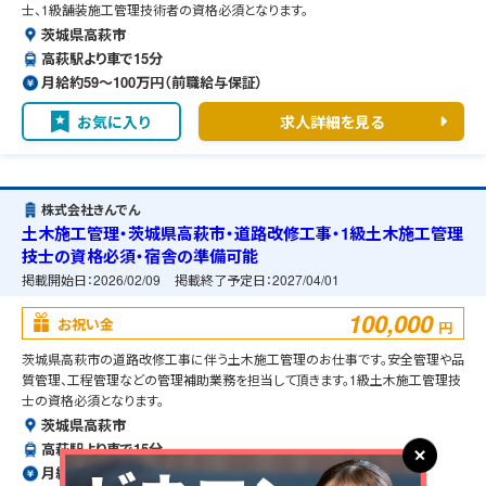
士、1級舗装施工管理技術者の資格必須となります。
茨城県高萩市
高萩駅より車で15分
月給約59〜100万円（前職給与保証）
お気に入り
求人詳細を見る
株式会社きんでん
土木施工管理・茨城県高萩市・道路改修工事・1級土木施工管理
技士の資格必須・宿舎の準備可能
掲載開始日：
2026/02/09
掲載終了予定日：
2027/04/01
100,000
お祝い金
円
茨城県高萩市の道路改修工事に伴う土木施工管理のお仕事です。安全管理や品
質管理、工程管理などの管理補助業務を担当して頂きます。1級土木施工管理技
士の資格必須となります。
茨城県高萩市
高萩駅より車で15分
月給約59〜100万円（前職給与保証）