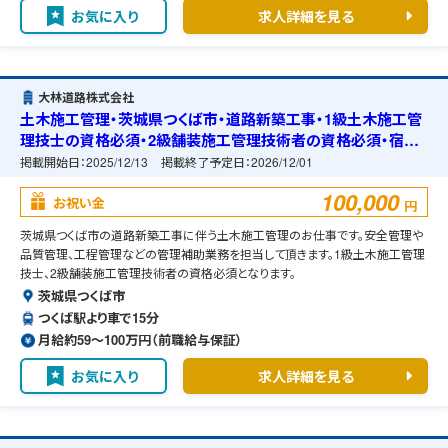
お気に入り
求人詳細を見る
大林道路株式会社
土木施工管理・茨城県つくば市・道路新築工事・1級土木施工管
理技士の資格必須・2級舗装施工管理技術者の資格必須・宿舎
の準備可能
掲載開始日：
2025/12/13
掲載終了予定日：
2026/12/01
100,000
お祝い金
円
茨城県つくば市の道路新築工事に伴う土木施工管理のお仕事です。安全管理や
品質管理、工程管理などの管理補助業務を担当して頂きます。1級土木施工管理
技士、2級舗装施工管理技術者の資格必須となります。
茨城県つくば市
つくば駅より車で15分
月給約59〜100万円（前職給与保証）
お気に入り
求人詳細を見る