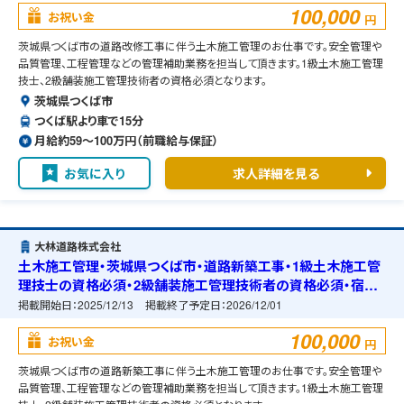
100,000
お祝い金
円
茨城県つくば市の道路改修工事に伴う土木施工管理のお仕事です。安全管理や
品質管理、工程管理などの管理補助業務を担当して頂きます。1級土木施工管理
技士、2級舗装施工管理技術者の資格必須となります。
茨城県つくば市
つくば駅より車で15分
月給約59〜100万円（前職給与保証）
お気に入り
求人詳細を見る
大林道路株式会社
土木施工管理・茨城県つくば市・道路新築工事・1級土木施工管
理技士の資格必須・2級舗装施工管理技術者の資格必須・宿舎
の準備可能
掲載開始日：
2025/12/13
掲載終了予定日：
2026/12/01
100,000
お祝い金
円
茨城県つくば市の道路新築工事に伴う土木施工管理のお仕事です。安全管理や
品質管理、工程管理などの管理補助業務を担当して頂きます。1級土木施工管理