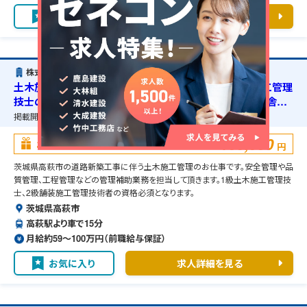
お気に入り
求人詳細を見る
株式会社きんでん
土木施工管理・茨城県高萩市・道路新築工事・1級土木施工管理
技士の資格必須・2級舗装施工管理技術者の資格必須・宿舎の
準備可能
掲載開始日：
2026/06/09
掲載終了予定日：
2027/05/01
100,000
お祝い金
円
茨城県高萩市の道路新築工事に伴う土木施工管理のお仕事です。安全管理や品
質管理、工程管理などの管理補助業務を担当して頂きます。1級土木施工管理技
士、2級舗装施工管理技術者の資格必須となります。
茨城県高萩市
高萩駅より車で15分
月給約59〜100万円（前職給与保証）
お気に入り
求人詳細を見る