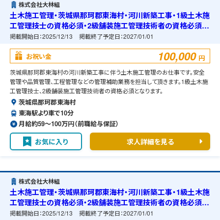
株式会社大林組
土木施工管理・茨城県那珂郡東海村・河川新築工事・1級土木施
工管理技士の資格必須・2級舗装施工管理技術者の資格必須・
宿舎の準備可能
掲載開始日：
2025/12/13
掲載終了予定日：
2027/01/01
100,000
お祝い金
円
茨城県那珂郡東海村の河川新築工事に伴う土木施工管理のお仕事です。安全
管理や品質管理、工程管理などの管理補助業務を担当して頂きます。1級土木施
工管理技士、2級舗装施工管理技術者の資格必須となります。
茨城県那珂郡東海村
東海駅より車で10分
月給約59〜100万円（前職給与保証）
お気に入り
求人詳細を見る
株式会社大林組
土木施工管理・茨城県那珂郡東海村・河川新築工事・1級土木施
工管理技士の資格必須・2級舗装施工管理技術者の資格必須・
宿舎の準備可能
掲載開始日：
2025/12/13
掲載終了予定日：
2027/01/01