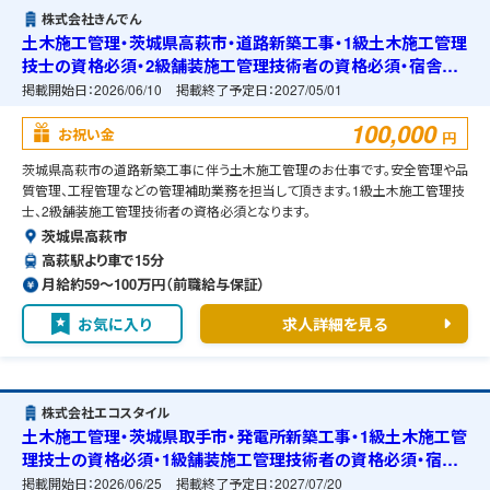
株式会社きんでん
土木施工管理・茨城県高萩市・道路新築工事・1級土木施工管理
技士の資格必須・2級舗装施工管理技術者の資格必須・宿舎の
準備可能
掲載開始日：
2026/06/10
掲載終了予定日：
2027/05/01
100,000
お祝い金
円
茨城県高萩市の道路新築工事に伴う土木施工管理のお仕事です。安全管理や品
質管理、工程管理などの管理補助業務を担当して頂きます。1級土木施工管理技
士、2級舗装施工管理技術者の資格必須となります。
茨城県高萩市
高萩駅より車で15分
月給約59〜100万円（前職給与保証）
お気に入り
求人詳細を見る
株式会社エコスタイル
土木施工管理・茨城県取手市・発電所新築工事・1級土木施工管
理技士の資格必須・1級舗装施工管理技術者の資格必須・宿舎
の準備可能
掲載開始日：
2026/06/25
掲載終了予定日：
2027/07/20