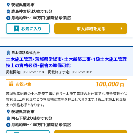
茨城県鹿嶋市
鹿島神宮駅より車で15分
月給約59〜100万円（前職給与保証）
お気に入り
求人詳細を見る
日本道路株式会社
土木施工管理・茨城県常総市・土木新築工事・1級土木施工管理
技士の資格必須・宿舎の準備可能
掲載開始日：
2025/11/18
掲載終了予定日：
2026/10/01
100,000
お祝い金
円
茨城県常総市の土木新築工事に伴う土木施工管理のお仕事です。安全管理や品
質管理、工程管理などの管理補助業務を担当して頂きます。1級土木施工管理技
士の資格必須となります。
茨城県常総市
南石下駅より徒歩で10分
月給約59〜100万円（前職給与保証）