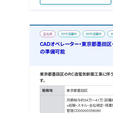
正社員
50代活躍中
60代活躍中
CAD求人特集
宿舎あり
CADオペレーター・東京都墨田区
の準備可能
東京都墨田区のRC造電気新築工事に伴うC
す。
勤務地
東京都墨田区
月額給与約34万～41万（前職
※経験・スキル・会社規定・残
管理CD00000358080