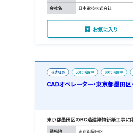
会社名
日本電技株式会社
お気に入り
派遣社員
50代活躍中
60代活躍中
CAD求人特集
宿舎あり
CADオペレーター・東京都墨田区
東京都墨田区のRC造建築物新築工事に伴
勤務地
東京都墨田区