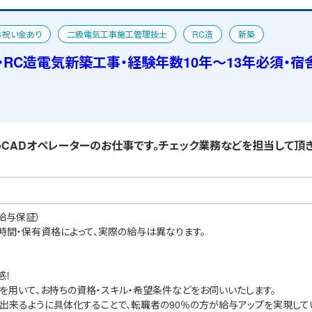
お祝い金あり
二級電気工事施工管理技士
RC造
新築
・RC造電気新築工事・経験年数10年～13年必須・宿
ADオペレーターのお仕事です。チェック業務などを担当して頂き
給与保証）
業時間・保有資格によって、実際の給与は異なります。
感！
を用いて、お持ちの資格・スキル・希望条件などをお伺いいたします。
出来るように具体化することで、転職者の90％の方が給与アップを実現して