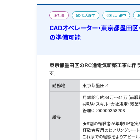
正社員
50代活躍中
60代活躍中
CAD求人特集
宿舎あり
CADオペレーター・東京都墨田区
の準備可能
東京都墨田区のRC造電気新築工事に伴うC
す。
勤務地
東京都墨田区
月額給与約34万～41万（前職
※経験・スキル・会社規定・残
管理CD00000358206
給与
★9割の転職者が年収UPを実
経験者専用のヒアリングシート
これまでの経験をよりアピール