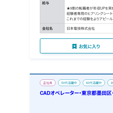
給与
★9割の転職者が年収UPを実
経験者専用のヒアリングシート
これまでの経験をよりアピール
会社名
日本電技株式会社
お気に入り
正社員
50代活躍中
60代活躍中
CAD求人特集
宿舎あり
CADオペレーター・東京都墨田区