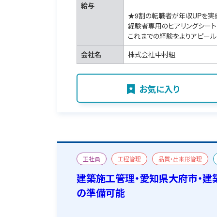
給与
★9割の転職者が年収UPを実
経験者専用のヒアリングシート
これまでの経験をよりアピール
会社名
株式会社中村組
お気に入り
正社員
工程管理
品質・出来形管理
二級建築施工管理技士
宿舎あり
建築施工管理・愛知県大府市・建
の準備可能