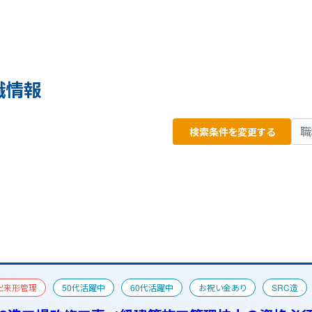
職情報
検索条件を変更する
出来形管理
50代活躍中
60代活躍中
お祝い金あり
SRC造
工管理技士
おすすめ求人
二級建築士
宿舎あり