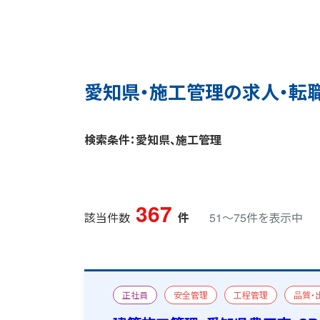
愛知県・施工管理の求人・転
検索条件：愛知県、施工管理
367
該当件数
件
51〜75件を表示中
正社員
安全管理
工程管理
品質・
RC造
工場・倉庫
改修
一級建築施