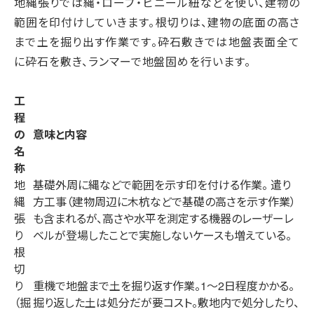
地縄張りでは縄・ロープ・ビニール紐などを使い、建物の
範囲を印付けしていきます。根切りは、建物の底面の高さ
まで土を掘り出す作業です。砕石敷きでは地盤表面全て
に砕石を敷き、ランマーで地盤固めを行います。
工
程
の
意味と内容
名
称
地
基礎外周に縄などで範囲を示す印を付ける作業。 遣り
縄
方工事（建物周辺に木杭などで基礎の高さを示す作業）
張
も含まれるが、高さや水平を測定する機器のレーザーレ
り
ベルが登場したことで実施しないケースも増えている。
根
切
り
重機で地盤まで土を掘り返す作業。1～2日程度かかる。
（掘
掘り返した土は処分だが要コスト。敷地内で処分したり、