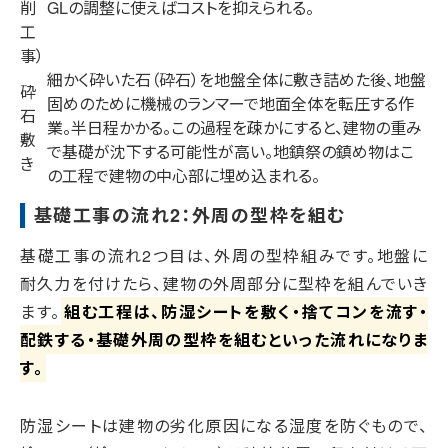
削
GLの調整に使えばコストを抑えられる。
工
事）
細かく砕いた石（砕石）を地盤全体に敷き詰めた後、地盤
砕
固めのために機械のランマーで地面全体を転圧する作
石
業。半日程かかる。この過程を疎かにすると、建物の重み
敷
で基礎が沈下する可能性が高い。地鎮祭の鎮め物はこ
き
の工程で建物の中心部に埋め込まれる。
基礎工事の流れ2：外周の型枠を組む
基礎工事の流れ2つ目は、外周の型枠組みです。地盤に
耐久力を付けたら、建物の外周部分に型枠を組んでいき
ます。
組む工程は、防湿シートを敷く・捨てコンを流す・
配鉄する・基礎外周の型枠を組むといった流れになりま
す。
防湿シートは建物の劣化原因になる湿度を防ぐもので、