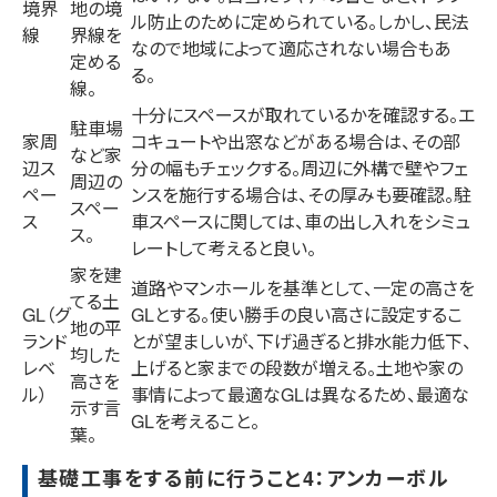
境界
地の境
ル防止のために定められている。しかし、民法
線
界線を
なので地域によって適応されない場合もあ
定める
る。
線。
十分にスペースが取れているかを確認する。エ
駐車場
家周
コキュートや出窓などがある場合は、その部
など家
辺ス
分の幅もチェックする。周辺に外構で壁やフェ
周辺の
ペー
ンスを施行する場合は、その厚みも要確認。駐
スペー
ス
車スペースに関しては、車の出し入れをシミュ
ス。
レートして考えると良い。
家を建
道路やマンホールを基準として、一定の高さを
てる土
GL（グ
GLとする。使い勝手の良い高さに設定するこ
地の平
ランド
とが望ましいが、下げ過ぎると排水能力低下、
均した
レベ
上げると家までの段数が増える。土地や家の
高さを
ル）
事情によって最適なGLは異なるため、最適な
示す言
GLを考えること。
葉。
基礎工事をする前に行うこと4：アンカーボル