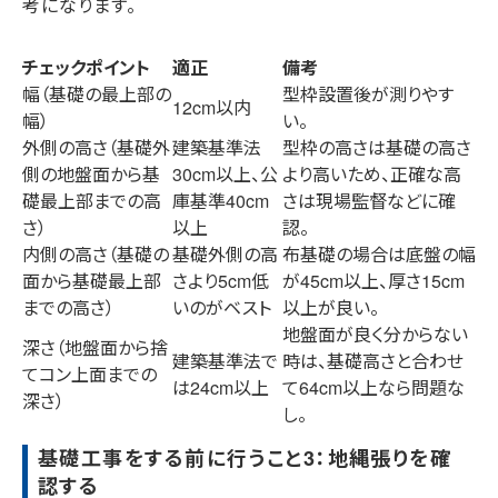
考になります。
チェックポイント
適正
備考
幅（基礎の最上部の
型枠設置後が測りやす
12cm以内
幅）
い。
外側の高さ（基礎外
建築基準法
型枠の高さは基礎の高さ
側の地盤面から基
30cm以上、公
より高いため、正確な高
礎最上部までの高
庫基準40cm
さは現場監督などに確
さ）
以上
認。
内側の高さ（基礎の
基礎外側の高
布基礎の場合は底盤の幅
面から基礎最上部
さより5cm低
が45cm以上、厚さ15cm
までの高さ）
いのがベスト
以上が良い。
地盤面が良く分からない
深さ（地盤面から捨
建築基準法で
時は、基礎高さと合わせ
てコン上面までの
は24cm以上
て64cm以上なら問題な
深さ）
し。
基礎工事をする前に行うこと3：地縄張りを確
認する