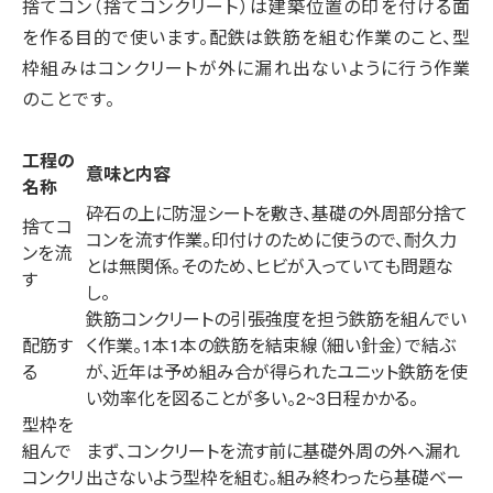
捨てコン（捨てコンクリート）は建築位置の印を付ける面
を作る目的で使います。配鉄は鉄筋を組む作業のこと、型
枠組みはコンクリートが外に漏れ出ないように行う作業
のことです。
工程の
意味と内容
名称
砕石の上に防湿シートを敷き、基礎の外周部分捨て
捨てコ
コンを流す作業。印付けのために使うので、耐久力
ンを流
とは無関係。そのため、ヒビが入っていても問題な
す
し。
鉄筋コンクリートの引張強度を担う鉄筋を組んでい
配筋す
く作業。1本1本の鉄筋を結束線（細い針金）で結ぶ
る
が、近年は予め組み合が得られたユニット鉄筋を使
い効率化を図ることが多い。2~3日程かかる。
型枠を
組んで
まず、コンクリートを流す前に基礎外周の外へ漏れ
コンクリ
出さないよう型枠を組む。組み終わったら基礎ベー