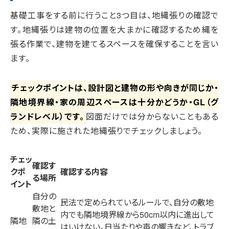
基礎工事をする前に行うこと3つ目は、地縄張りの確認で
す。地縄張りは建物の位置を大まかに確認するため縄を
張る作業で、建物を建てるスペースを確保することを言い
ます。
チェックポイントは、設計図と建物の形や向きが同じか・
隣地境界線・家の周辺スペースは十分かどうか・GL（グ
ランドレベル）です。
図面だけでは分からないこともある
ため、実際に施された地縄張りでチェックしましょう。
チェッ
確認す
クポ
確認する内容
る場所
イント
自分の
民法で定められているルールで、自分の敷地
敷地と
内でも隣地境界線から50cm以内に進出して
隣地
隣の土
はいけない。日当たりや声の響きなど、トラブ