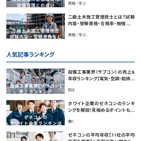
資格 / 学ぶ
二級土木施工管理技士とは？試験
内容・受験資格・合格率・勉強法を
解説
資格 / 学ぶ
人気記事ランキング
設備工事業界（サブコン）の売上&
年収ランキング【電気・空調・給排水
衛生設備ジャンル別】今後の動向・
知る
市場規模も解説
ホワイト企業のゼネコンのランキ
ングを解説！見極めるポイントも紹
介【最新版】
働く
ゼネコンの平均年収【11社の平均