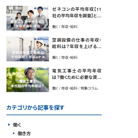
ゼネコンの平均年収【11
社の平均年収を調査】と年
収が高い理由5選｜年収U
働く / 年収・給料
P法も紹介
空調設備の仕事の年収・
給料は？年収を上げる方
法や将来性も解説
働く / 年収・給料
電気工事士の平均年収
は？働くために必要な資格
や年収アップ方法も紹介
働く / 年収・給料 / 特集コラム
カテゴリから記事を探す
働く
働き方