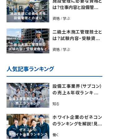
施設管理に必要な資格と
は？仕事内容と設備管理と
の違いを解説
資格 / 学ぶ
二級土木施工管理技士と
は？試験内容・受験資格・
合格率・勉強法を解説
資格 / 学ぶ
人気記事ランキング
設備工事業界（サブコン）
の売上&年収ランキング
【電気・空調・給排水衛生
知る
設備ジャンル別】今後の動
向・市場規模も解説
ホワイト企業のゼネコン
のランキングを解説！見極
めるポイントも紹介【最新
働く
版】