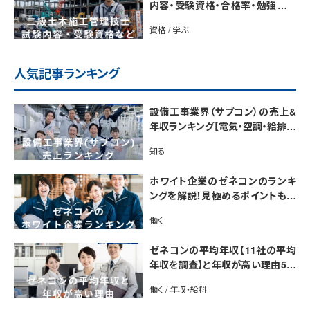
内容・受験資格・合格率・勉強法を
解説
資格 / 学ぶ
人気記事ランキング
設備工事業界（サブコン）の売上&
年収ランキング【電気・空調・給排水
衛生設備ジャンル別】今後の動向・
知る
市場規模も解説
ホワイト企業のゼネコンのランキ
ングを解説！見極めるポイントも紹
介【最新版】
働く
ゼネコンの平均年収【11社の平均
年収を調査】と年収が高い理由5選
｜年収UP法も紹介
働く / 年収・給料