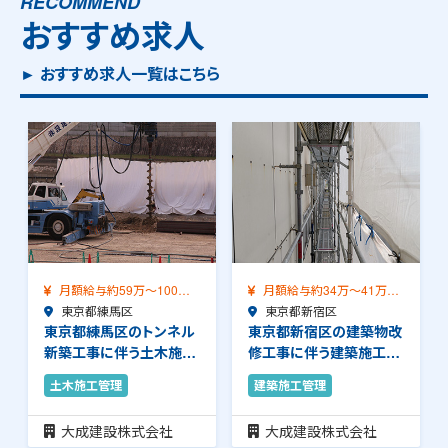
RECOMMEND
おすすめ求人
► おすすめ求人一覧はこちら
月額給与約34万～41万
月額給与約42万～58万
（前職給与保証）…
東京都新宿区
（前職給与保証）…
東京都新宿区
東京都新宿区の建築物改
東京都新宿区の建築物改
修工事に伴う建築施工管
修工事に伴う建築施工管
理のお仕事です。…
理のお仕事です。…
建築施工管理
建築施工管理
大成建設株式会社
大成建設株式会社