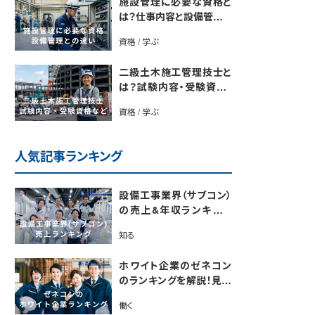
施設管理に必要な資格と
は？仕事内容と設備管理と
の違いを解説
資格 / 学ぶ
二級土木施工管理技士と
は？試験内容・受験資格・
合格率・勉強法を解説
資格 / 学ぶ
人気記事ランキング
設備工事業界（サブコン）
の売上&年収ランキング
【電気・空調・給排水衛生
知る
設備ジャンル別】今後の動
向・市場規模も解説
ホワイト企業のゼネコン
のランキングを解説！見極
めるポイントも紹介【最新
働く
版】