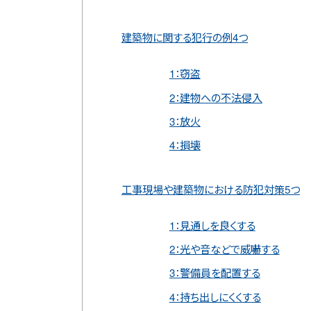
建築物に関する犯行の例4つ
1：窃盗
2：建物への不法侵入
3：放火
4：損壊
工事現場や建築物における防犯対策5つ
1：見通しを良くする
2：光や音などで威嚇する
3：警備員を配置する
4：持ち出しにくくする