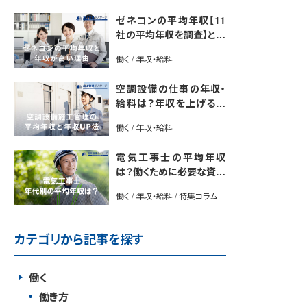
ゼネコンの平均年収【11
社の平均年収を調査】と年
収が高い理由5選｜年収U
働く / 年収・給料
P法も紹介
空調設備の仕事の年収・
給料は？年収を上げる方
法や将来性も解説
働く / 年収・給料
電気工事士の平均年収
は？働くために必要な資格
や年収アップ方法も紹介
働く / 年収・給料 / 特集コラム
カテゴリから記事を探す
働く
働き方