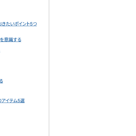
きたいポイント5つ
とを意識する
る
る
アイテム5選