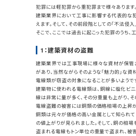
犯罪には軽犯罪から重犯罪まで様々あります
建築業界において工事に影響する代表的な犯
えます。そして、その前段階としての「不法侵入
そこで、ここでは過去に起こった犯罪のうち、
1：建築資材の盗難
建築業界では工事現場に様々な資材が保管さ
があり、当然ながらそのような「魅力的」な資
電線類が窃盗の対象になることが多いようで
建築物に使われる電線類は、銅線に塩化ビニ
線は非常に量が多く、その分重量も上がり、そ
電線盗難の被害には銅類の価格相場の上昇が
銅類は元々が価格の高い金属として知られて
の値上がりが見られました。そして、銅の相場
盗まれる電線もトン単位の重量で盗まれ、被害