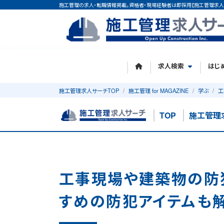
施工管理の求人・転職情報掲載。資格者・現場経験者は即採用【施工管理求人
求人検索
はじ
施工管理求人サーチTOP
施工管理 for MAGAZINE
学ぶ
工
TOP
施工管理
工事現場や建築物の防
すめの防犯アイテムも