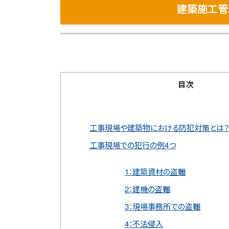
建築施工管
目次
工事現場や建築物における防犯対策とは
工事現場での犯行の例4つ
1：建築資材の盗難
2：建機の盗難
3：現場事務所での盗難
4：不法侵入