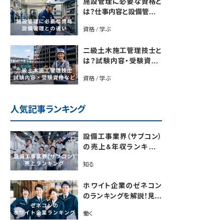
施設管理に必要な資格と
は？仕事内容と設備管理と
の違いを解説
資格 / 学ぶ
二級土木施工管理技士と
は？試験内容・受験資格・
合格率・勉強法を解説
資格 / 学ぶ
人気記事ランキング
設備工事業界（サブコン）
の売上&年収ランキング
【電気・空調・給排水衛生
知る
設備ジャンル別】今後の動
向・市場規模も解説
ホワイト企業のゼネコン
のランキングを解説！見極
めるポイントも紹介【最新
働く
版】