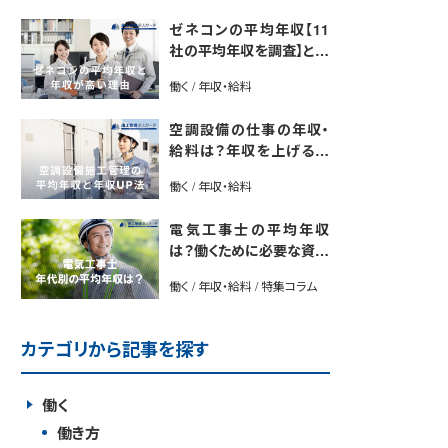
ゼネコンの平均年収【11
社の平均年収を調査】と年
収が高い理由5選｜年収U
働く / 年収・給料
P法も紹介
空調設備の仕事の年収・
給料は？年収を上げる方
法や将来性も解説
働く / 年収・給料
電気工事士の平均年収
は？働くために必要な資格
や年収アップ方法も紹介
働く / 年収・給料 / 特集コラム
カテゴリから記事を探す
働く
働き方