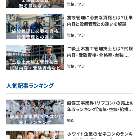
資格 / 学ぶ
施設管理に必要な資格とは？仕事
内容と設備管理との違いを解説
資格 / 学ぶ
二級土木施工管理技士とは？試験
内容・受験資格・合格率・勉強法を
解説
資格 / 学ぶ
人気記事ランキング
設備工事業界（サブコン）の売上&
年収ランキング【電気・空調・給排水
衛生設備ジャンル別】今後の動向・
知る
市場規模も解説
ホワイト企業のゼネコンのランキ