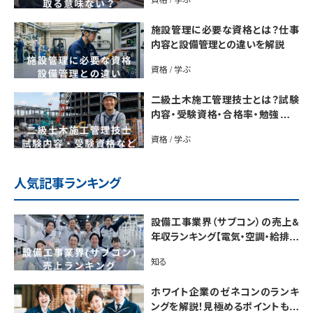
施設管理に必要な資格とは？仕事
内容と設備管理との違いを解説
資格 / 学ぶ
二級土木施工管理技士とは？試験
内容・受験資格・合格率・勉強法を
解説
資格 / 学ぶ
人気記事ランキング
設備工事業界（サブコン）の売上&
年収ランキング【電気・空調・給排水
衛生設備ジャンル別】今後の動向・
知る
市場規模も解説
ホワイト企業のゼネコンのランキ
ングを解説！見極めるポイントも紹