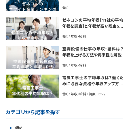
介【最新版】
働く
ゼネコンの平均年収【11社の平均
年収を調査】と年収が高い理由5選
｜年収UP法も紹介
働く / 年収・給料
空調設備の仕事の年収・給料は？
年収を上げる方法や将来性も解説
働く / 年収・給料
電気工事士の平均年収は？働くた
めに必要な資格や年収アップ方法
も紹介
働く / 年収・給料 / 特集コラム
カテゴリから記事を探す
働く