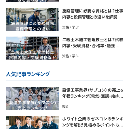
施設管理に必要な資格とは？仕事
内容と設備管理との違いを解説
資格 / 学ぶ
二級土木施工管理技士とは？試験
内容・受験資格・合格率・勉強法を
解説
資格 / 学ぶ
人気記事ランキング
設備工事業界（サブコン）の売上&
年収ランキング【電気・空調・給排水
衛生設備ジャンル別】今後の動向・
知る
市場規模も解説
ホワイト企業のゼネコンのランキ
ングを解説！見極めるポイントも紹