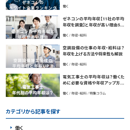
介【最新版】
働く
ゼネコンの平均年収【11社の平均
年収を調査】と年収が高い理由5選
｜年収UP法も紹介
働く / 年収・給料
空調設備の仕事の年収・給料は？
年収を上げる方法や将来性も解説
働く / 年収・給料
電気工事士の平均年収は？働くた
めに必要な資格や年収アップ方法
も紹介
働く / 年収・給料 / 特集コラム
カテゴリから記事を探す
働く