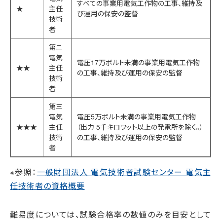
すべての事業用電気工作物の工事、維持及
★
主任
び運用の保安の監督
技術
者
第ニ
電気
電圧17万ボルト未満の事業用電気工作物
★★
主任
の工事、維持及び運用の保安の監督
技術
者
第三
電気
電圧5万ボルト未満の事業用電気工作物
★★★
主任
（出力 5千キロワット以上の発電所を除く。）
技術
の工事、維持及び運用の保安の監督
者
※参照：
一般財団法人 電気技術者試験センター 電気主
任技術者の資格概要
難易度については、試験合格率の数値のみを目安として