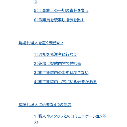
う
5：工事施工の一切の責任を負う
6：作業員を統率し指示を出す
現場代理人を置く義務4つ
1：通知を発注者に行なう
2：兼務は契約内容で替わる
3：施工期間内の変更はできない
4：施工期間内は常にいる必要がある
現場代理人に必要な4つの能力
1：職人やスタッフとのコミュニケーション能
力