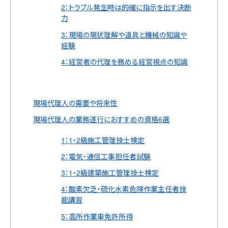
2：トラブル発生時は的確に指示を出す決断
力
3：現場の現状理解や道具と機械の知識や
経験
4：経営者の代理を務める経営視点の知識
現場代理人の需要や将来性
現場代理人の業務遂行におすすめの資格6選
1：1・2級施工管理技士検定
2：電気・通信工事担任者試験
3：1・2級建築施工管理技士検定
4：酸素欠乏・硫化水素危険作業主任者技
能講習
5：高所作業車免許所得