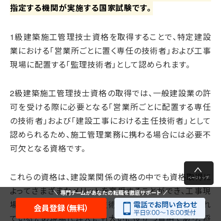
指定する機関が実施する国家試験です。
1級建築施工管理技士資格を取得することで、特定建設
業における「営業所ごとに置く専任の技術者」および工事
現場に配置する「監理技術者」として認められます。
2級建築施工管理技士資格の取得では、一般建設業の許
可を受ける際に必要となる「営業所ごとに配置する専任
の技術者」および「建設工事における主任技術者」として
認められるため、施工管理業務に携わる場合には必要不
可欠となる資格です。
これらの資格は、建設業関係の資格の中でも資格取得に
よってさまざまなメリットを享受することができ、工事現
専門チームがあなたの転職を徹底サポート
場における施工管理上の技術責任者として高く評価され
会員登録（無料）
ているため現場代理人にも大いに役立つ資格であり、将