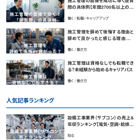
施工管理の面接を成功に導く逆質
問の具体例【年間2700名以上の施
工管理を採用するプロが解説】
働く / 転職・キャリアアップ
施工管理を辞めて後悔する理由と
辞めて良かったと感じる理由は？
【後悔しない転職のコツをプロが解
働く / 働き方
説】
施工管理は資格なしでも転職でき
る？未経験から始めるキャリアパス
働く / 働き方
人気記事ランキング
設備工事業界（サブコン）の売上&
年収ランキング【電気・空調・給排水
衛生設備ジャンル別】今後の動向・
知る
市場規模も解説