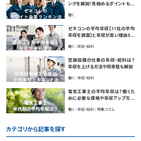
ングを解説！見極めるポイントも紹
介【最新版】
働く
ゼネコンの平均年収【11社の平均
年収を調査】と年収が高い理由5選
｜年収UP法も紹介
働く / 年収・給料
空調設備の仕事の年収・給料は？
年収を上げる方法や将来性も解説
働く / 年収・給料
電気工事士の平均年収は？働くた
めに必要な資格や年収アップ方法
も紹介
働く / 年収・給料 / 特集コラム
カテゴリから記事を探す