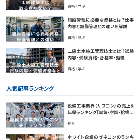
説
資格 / 学ぶ
施設管理に必要な資格とは？仕事
内容と設備管理との違いを解説
資格 / 学ぶ
二級土木施工管理技士とは？試験
内容・受験資格・合格率・勉強法を
解説
資格 / 学ぶ
人気記事ランキング
設備工事業界（サブコン）の売上&
年収ランキング【電気・空調・給排水
衛生設備ジャンル別】今後の動向・
知る
市場規模も解説
ホワイト企業のゼネコンのランキ